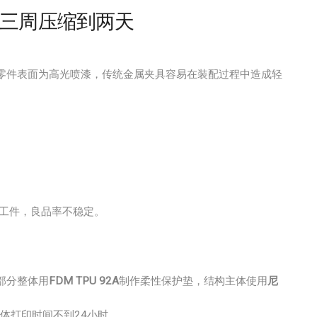
三周压缩到两天
零件表面为高光喷漆，传统金属夹具容易在装配过程中造成轻
工件，良品率不稳定。
部分整体用
FDM TPU 92A
制作柔性保护垫，结构主体使用
尼
，整体打印时间不到24小时。