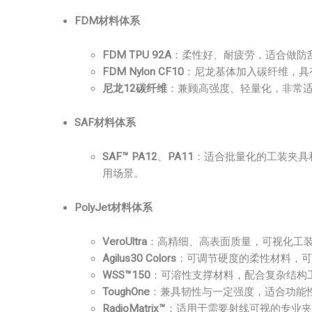
FDM材料体系
FDM TPU 92A
：柔性好、耐疲劳，适合做防
FDM Nylon CF10
：尼龙基体加入碳纤维，具
尼龙12碳纤维
：兼顾高强度、轻量化，非常
SAF材料体系
SAF™ PA12
、
PA11
：适合批量化的工装夹具
用场景。
PolyJet材料体系
VeroUltra
：高精细、高表面质量，可视化工
Agilus30 Colors
：可调节硬度的柔性材料，可
WSS™150
：可溶性支撑材料，配合复杂结构
ToughOne
：兼具韧性与一定强度，适合功能
RadioMatrix™
：适用于需要射线可视的专业夹