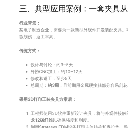
三、典型应用案例：一套夹具从
行业背景：
某电子制造企业，需要为一款新型外观件开发装配夹具。
微划伤，返工率高。
传统方式：
设计与讨论：约3–5天
外协CNC加工：约10–12天
修改和返工：至少5天
总周期：
约3周
，且前期用金属硬接触部分容易刮花
采用3D打印工装夹具方案后：
工程师使用3D软件重新设计夹具，将与外观件接触
龙12碳纤维
以确保强度和刚度。
利用Stratasys FDM设备打印主体结构和保护垫