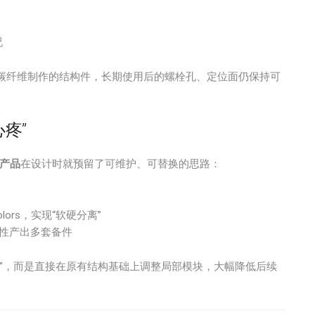
况
尼龙12碳纤维制作的结构件，长期使用后的螺栓孔、定位面仍保持可
疼”
印产品
在设计时就预留了可维护、可替换的思路：
olors，实现“软硬分离”
一次性产出多套备件
”，而是直接在原有结构基础上调整局部模块，大幅降低后续