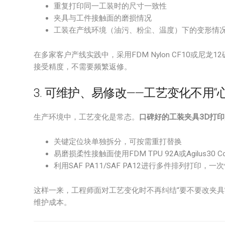
重复打印同一工装时的尺寸一致性
夹具与工件接触面的磨损情况
工装在产线环境（油污、粉尘、温度）下的变形情
在多家客户产线实践中，采用FDM Nylon CF10或
接受精度，不需要频繁返修。
3. 可维护、易修改——工艺变化不用“心
生产环境中，工艺变化是常态。
口碑好的工装夹具3D打
关键定位块单独拆分，可按需重打替换
易磨损柔性接触面使用FDM TPU 92A或Agilus30 C
利用SAF PA11/SAF PA12进行多件排列打印，
这样一来，工程师面对工艺变化时不再纠结“要不要改夹具
维护成本。