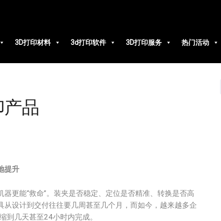
3D打印材料
3d打印软件
3D打印服务
热门活动
印产品
地提升
器更能“救命”。装夹是否稳定、定位是否精准、转换是否高
具从设计到交付往往要几周甚至几个月，而如今，越来越多企
缩到几天甚至24小时内完成。