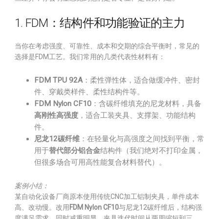
1. FDM：结构件和功能验证的主力
当你在考虑强度、可靠性、成本和交期的综合平衡时，常见的
选择是FDM工艺。我们常用的几类代表性材料有：
FDM TPU 92A
：柔性弹性体，适合做缓冲件、密封
件、穿戴类样件、柔性结构件等。
FDM Nylon CF10
：含碳纤维填充的尼龙材料，具备
高刚性高强度
，适合工装夹具、支撑架、功能结构
件。
尼龙12碳纤维
：在轻量化与高强度之间找到平衡，常
用于
替代部分铝合金
结构件（我们绝对不打印金属，
但很多场合可用高性能复合材料替代）。
案例小结：
某自动化设备厂商原本使用传统CNC加工铝制夹具，单件成本
高、改动慢。改用
FDM Nylon CF10
与尼龙12碳纤维后，结构强
度满足需求，同时减重明显，夹具迭代时间从两周缩短到三