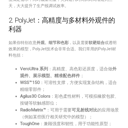
天，大大提升了生产线调试效率。
2. PolyJet：高精度与多材料外观件的
利器
如果你特别在意
外观、细节和色彩
，以及需要
软硬组合
或透明
效果的模型，PolyJet技术会非常合适。我们常用的PolyJet材
料包括：
VeroUltra 系列
：高精度、高色彩还原度，适合做
外
观件、展示模型、精准配色样件
；
WSS™150
：可溶性支撑，方便实现复杂结构，适合
精细零部件；
Agilus30 Colors
：彩色柔性材料，可模拟橡胶包胶、
按键等软触感部位；
RadioMatrix™
：可用于需要
可见射线对比
的应用场景
（例如某些医疗相关研究中的模型）；
ToughOne
：兼顾强度和韧性，用于功能性原型；