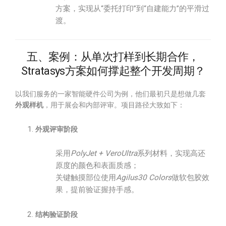
方案，实现从“委托打印”到“自建能力”的平滑过
渡。
五、案例：从单次打样到长期合作，
Stratasys方案如何撑起整个开发周期？
以我们服务的一家智能硬件公司为例，他们最初只是想做几套
外观样机
，用于展会和内部评审。项目路径大致如下：
外观评审阶段
采用
PolyJet + VeroUltra
系列材料，实现高还
原度的颜色和表面质感；
关键触摸部位使用
Agilus30 Colors
做软包胶效
果，提前验证握持手感。
结构验证阶段