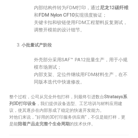
内部结构件转为FDM打印，通过
尼龙12碳纤维
和
FDM Nylon CF10
实现强度验证；
关键卡扣和铰链使用FDM工程塑料反复测试，
调整开模前的设计细节。
小批量试产阶段
外壳部分采用SAF™ PA12批量生产，用于小规
模市场测试；
内部支架、定位件继续用FDM材料生产，在不
同版本迭代中快速修改。
整个过程，公司从完全外包打样，到最终引进数台
Stratasys系
列3D打印设备
，我们提供设备选型、工艺培训与材料应用建
议，使其逐步在内部形成了稳定的快速开发能力。
对他们来说，“好用的3D打印服务供应商”，不仅是能打样，更
是能
陪着产品走完整个生命周期
的技术伙伴。