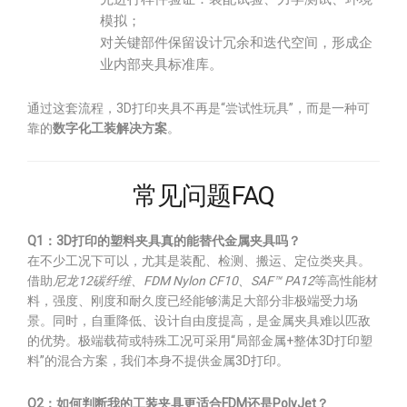
模拟；
对关键部件保留设计冗余和迭代空间，形成企
业内部夹具标准库。
通过这套流程，3D打印夹具不再是“尝试性玩具”，而是一种可
靠的
数字化工装解决方案
。
常见问题FAQ
Q1：3D打印的塑料夹具真的能替代金属夹具吗？
在不少工况下可以，尤其是装配、检测、搬运、定位类夹具。
借助
尼龙12碳纤维、FDM Nylon CF10、SAF™ PA12
等高性能材
料，强度、刚度和耐久度已经能够满足大部分非极端受力场
景。同时，自重降低、设计自由度提高，是金属夹具难以匹敌
的优势。极端载荷或特殊工况可采用“局部金属+整体3D打印塑
料”的混合方案，我们本身不提供金属3D打印。
Q2：如何判断我的工装夹具更适合FDM还是PolyJet？