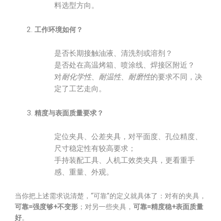
料选型方向。
工作环境如何？
是否长期接触油液、清洗剂或溶剂？
是否处在高温烤箱、喷涂线、焊接区附近？
对
耐化学性
、
耐温性
、
耐磨性
的要求不同，决
定了工艺走向。
精度与表面质量要求？
定位夹具、公差夹具，对平面度、孔位精度、
尺寸稳定性有较高要求；
手持装配工具、人机工效类夹具，更看重手
感、重量、外观。
当你把上述需求说清楚，“可靠”的定义就具体了：对有的夹具，
可靠=强度够+不变形
；对另一些夹具，
可靠=精度稳+表面质量
好
。