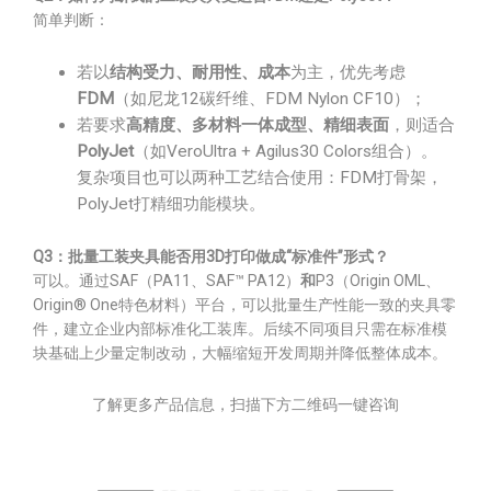
简单判断：
若以
结构受力、耐用性、成本
为主，优先考虑
FDM
（如尼龙12碳纤维、FDM Nylon CF10）；
若要求
高精度、多材料一体成型、精细表面
，则适合
PolyJet
（如VeroUltra + Agilus30 Colors组合）。
复杂项目也可以两种工艺结合使用：FDM打骨架，
PolyJet打精细功能模块。
Q3：批量工装夹具能否用3D打印做成“标准件”形式？
可以。通过SAF（PA11、SAF™ PA12）
和
P3（Origin OML、
Origin® One特色材料）平台，可以批量生产性能一致的夹具零
件，建立企业内部标准化工装库。后续不同项目只需在标准模
块基础上少量定制改动，大幅缩短开发周期并降低整体成本。
了解更多产品信息，扫描下方二维码一键咨询