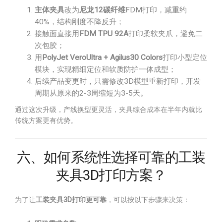
主体夹具
改为
尼龙12碳纤维
FDM打印，减重约
40%，结构刚度不降反升；
接触面直接用
FDM TPU 92A
打印柔软夹爪，避免二
次包胶；
用
PolyJet VeroUltra + Agilus30 Colors
打印小型定位
模块，实现精细定位和软质防护一体成型；
后续产品变更时，只需修改3D模型重新打印，开发
周期从原来的2-3周缩短为3-5天。
通过这次升级，产线换型更灵活，夹具综合成本在半年内就比
传统方案更有优势。
六、如何系统性选择可靠的工装
夹具3D打印方案？
为了让
工装夹具3D打印更可靠
，可以按以下步骤来决策：