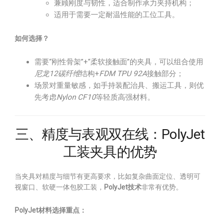
兼顾刚度与韧性，适合制作承力夹持机构；
适用于需要一定耐温性能的工位工具。
如何选择？
需要“刚性骨架”+“柔软接触面”的夹具，可以组合使用
尼龙12碳纤维
结构+
FDM TPU 92A
接触部分；
场景对重量敏感，如手持装配治具、搬运工具，则优
先考虑
Nylon CF10
等轻质高强材料。
三、精度与表观双在线：PolyJet
工装夹具的优势
当夹具对精度与细节有更高要求，比如复杂曲面定位、透明可
视窗口、软硬一体包胶工装，
PolyJet技术
非常有优势。
PolyJet材料选择重点：