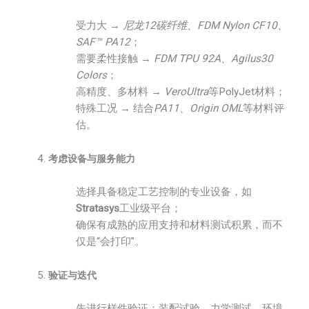
受力大 →
尼龙12碳纤维、FDM Nylon CF10、
SAF™ PA12
；
需要柔性接触 →
FDM TPU 92A、Agilus30
Colors
；
高精度、多材料 →
VeroUltra
等PolyJet材料；
特殊工况 → 结合
PA11
、
Origin OML
等材料评
估。
考虑设备与服务能力
选择具备稳定工艺控制的专业设备，如
Stratasys
工业级平台；
确保有成熟的应用支持和材料测试积累，而不
仅是“会打印”。
验证与迭代
先进行样件验证：装配试验、力学测试、环境