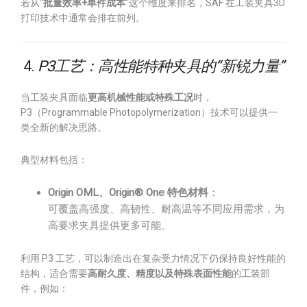
若从“
批量效率+单件成本
”这个维度来排名，SAF 在工装夹具3D
打印技术中通常会排在前列。
4.
P3工艺：高性能特种夹具的“新锐力量”
当工装夹具面临
更高机械性能或特殊工况
时，
P3（Programmable Photopolymerization）技术可以提供一
类全新的解决思路。
典型材料包括：
Origin OML、Origin® One 特色材料
：
可覆盖高强度、高韧性、耐高温等不同应用需求，为
高要求夹具提供更多可能。
利用 P3 工艺，可以制造出在复杂受力情况下仍保持良好性能的
结构，适合需要
高耐久度、精度以及特殊表面性能
的工装部
件，例如：