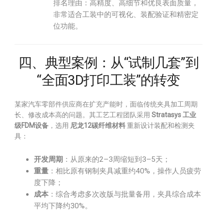
排名理由：高精度、高细节和优良表面质量，
非常适合工装中的可视化、装配验证和精密定
位功能。
四、典型案例：从“试制几套”到
“全面3D打印工装”的转变
某家汽车零部件供应商在扩充产能时，面临传统夹具加工周期
长、修改成本高的问题。其工艺工程团队采用
Stratasys 工业
级FDM设备
，选用
尼龙12碳纤维材料
重新设计装配和检测夹
具：
开发周期
：从原来的2–3周缩短到3–5天；
重量
：相比原有钢制夹具减重约40%，操作人员疲劳
度下降；
成本
：综合考虑多次改版与批量备用，夹具综合成本
平均下降约30%。