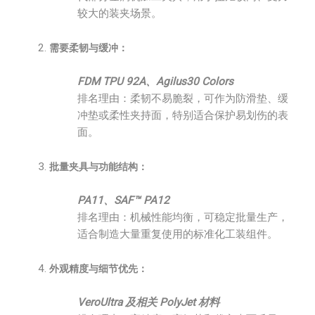
较大的装夹场景。
需要柔韧与缓冲：
FDM TPU 92A、Agilus30 Colors
排名理由：柔韧不易脆裂，可作为防滑垫、缓
冲垫或柔性夹持面，特别适合保护易划伤的表
面。
批量夹具与功能结构：
PA11、SAF™ PA12
排名理由：机械性能均衡，可稳定批量生产，
适合制造大量重复使用的标准化工装组件。
外观精度与细节优先：
VeroUltra 及相关 PolyJet 材料