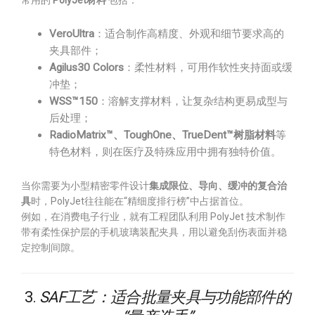
常用的
PolyJet材料
包括：
VeroUltra
：适合制作高精度、外观和细节要求高的
夹具部件；
Agilus30 Colors
：柔性材料，可用作软性夹持面或缓
冲垫；
WSS™150
：溶解支撑材料，让复杂结构更易成型与
后处理；
RadioMatrix™、ToughOne、TrueDent™树脂材料
等
特色材料，则在医疗及特殊应用中拥有独特价值。
当你需要为小型精密零件设计
集成限位、导向、缓冲的复合治
具
时，PolyJet往往能在“精细度排行榜”中占据首位。
例如，在消费电子行业，就有工程团队利用 PolyJet 技术制作
带有柔性保护层的手机玻璃装配夹具，用以避免刮伤表面并稳
定控制间隙。
3.
SAF工艺：适合批量夹具与功能部件的