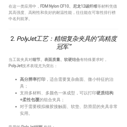
在这一类应用中，
FDM Nylon CF10、尼龙12碳纤维
等材料凭借
其高强度、高刚性和良好的耐温性能，往往能在可靠性排行榜
中名列前茅。
2.
PolyJet工艺：精细复杂夹具的“高精度
冠军”
当工装夹具对
细节、表面质量、软硬结合
有特殊要求时，
PolyJet
技术表现尤为突出：
高分辨率打印
，适合需要复杂曲面、微小特征的治
具；
支持多材料、多颜色一体成型，可以打印
硬质结构
+柔性包覆
的组合夹具；
对于需要模拟橡胶接触面、软垫、防滑层的夹具非常
实用。