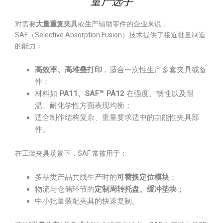
“量产选手”
对需要
大量重复夹具
或生产辅助零件的企业来说，
SAF（Selective Absorption Fusion）技术提供了接近批量制造
的能力：
高效率、高堆叠打印
，适合一次性生产多套夹具或备
件；
材料如
PA11、SAF™ PA12
在强度、韧性以及耐
温、耐化学性方面表现均衡；
适合制作结构复杂、重量要求适中的功能性夹具部
件。
在工装夹具场景下，SAF 常被用于：
多品类产品共线生产时的
可替换定位模块
；
物流与仓储环节的
定制周转托盘、缓冲垫块
；
中小批量装配夹具的快速复制。