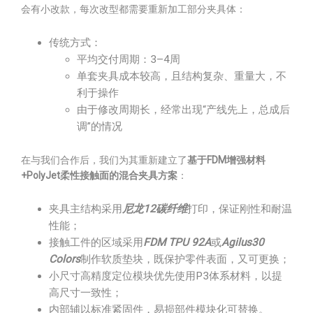
会有小改款，每次改型都需要重新加工部分夹具体：
传统方式：
平均交付周期：3–4周
单套夹具成本较高，且结构复杂、重量大，不
利于操作
由于修改周期长，经常出现“产线先上，总成后
调”的情况
在与我们合作后，我们为其重新建立了
基于FDM增强材料
+PolyJet柔性接触面的混合夹具方案
：
夹具主结构采用
尼龙12碳纤维
打印，保证刚性和耐温
性能；
接触工件的区域采用
FDM TPU 92A
或
Agilus30
Colors
制作软质垫块，既保护零件表面，又可更换；
小尺寸高精度定位模块优先使用P3体系材料，以提
高尺寸一致性；
内部辅以标准紧固件，易损部件模块化可替换。