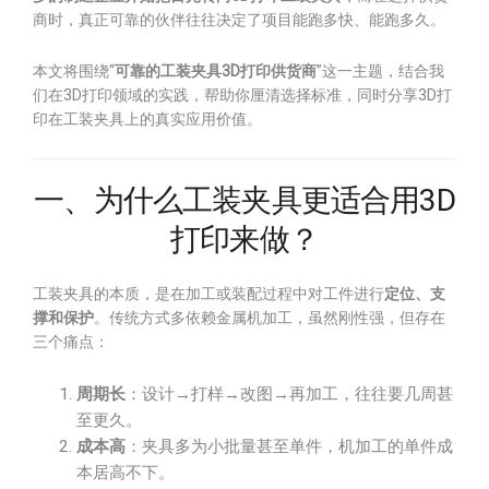
商时，真正可靠的伙伴往往决定了项目能跑多快、能跑多久。
本文将围绕“
可靠的工装夹具3D打印供货商
”这一主题，结合我
们在3D打印领域的实践，帮助你厘清选择标准，同时分享3D打
印在工装夹具上的真实应用价值。
一、为什么工装夹具更适合用3D
打印来做？
工装夹具的本质，是在加工或装配过程中对工件进行
定位、支
撑和保护
。传统方式多依赖金属机加工，虽然刚性强，但存在
三个痛点：
周期长
：设计→打样→改图→再加工，往往要几周甚
至更久。
成本高
：夹具多为小批量甚至单件，机加工的单件成
本居高不下。