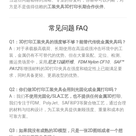
当这些问题都得到清晰、专业的答复时，你基本可以判断，对
方是不是值得信赖的
工装夹具3D打印长期合作伙伴
。
常见问题 FAQ
Q1：3D打印工装夹具的强度够不够？能替代传统金属夹具吗？
A：对于承载极高载荷、长期使用在高温或强冲击环境中的工
装，金属仍有不可替代的优势。但在大量装配、定位、检测、
搬运类场景中，采用
尼龙12碳纤维
、
FDM Nylon CF10
、
SAF™
PA12
等增强材料的3D打印夹具在强度和稳定性上已能满足要
求，同时具备更轻、更易改型的优势。
Q2：你们做3D打印工装夹具会用到光固化或金属打印吗？
A：我们
不使用光固化/SLA工艺，也不提供任何金属3D打印
。
我们专注于FDM、PolyJet、SAF和P3等聚合物工艺，通过合理
的材料与结构设计，为工装夹具提供兼顾强度、重量和成本的
可靠方案。
Q3：如果我没有成熟的3D模型，只是一张2D图纸或者一个想