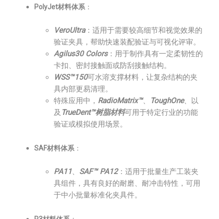
PolyJet材料体系
：
VeroUltra
：适用于需要较高细节和视觉效果的
验证夹具，帮助快速装配验证与可视化评审。
Agilus30 Colors
：用于制作具有一定柔韧性的
卡扣、密封接触面或防刮接触结构。
WSS™150
可水溶支撑材料，让复杂结构的夹
具内部更易清理。
特殊应用中，
RadioMatrix™
、
ToughOne
、以
及
TrueDent™树脂材料
可用于特定行业的功能
验证或模拟使用场景。
SAF材料体系
：
PA11
、
SAF™ PA12
：适用于批量生产工装夹
具组件，具有良好的耐磨、耐冲击特性，可用
于中小批量标准化夹具件。