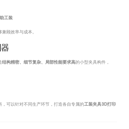
助工装
够兼顾效率与成本。
利器
造
结构精密、细节复杂、局部性能要求高
的小型夹具构件，
术与材料，可以针对不同生产环节，打造各自专属的
工装夹具3D打印