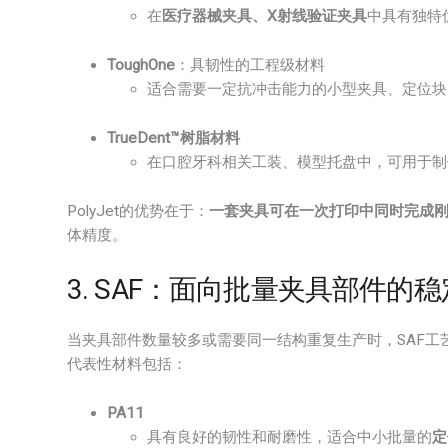
在
医疗器械夹具、X射线验证夹具
中具有独特
ToughOne
：具韧性的工程级材料
适合需要一定抗冲击能力的小型夹具、定位块
TrueDent™树脂材料
在口腔牙科相关工装、模型托盘中，可用于制
PolyJet的优势在于：
一套夹具可在一次打印中同时完成
体精度。
3. SAF：面向批量夹具部件的
当夹具部件数量较多或需要同一结构重复生产时，SAF工
代表性材料包括：
PA11
具有良好的韧性和耐磨性，适合中小批量的
定