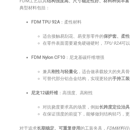
FDM工艺以其
结构强度高、尺寸稳定性好、材料种类丰富
典型材料包括：
FDM TPU 92A
：柔性材料
适合接触易刮花、易变形零件的
保护套、柔性
在零件表面需要避免硬碰硬时，
TPU 92A
可以
FDM Nylon CF10
：尼龙基碳纤维增强
兼具
刚性与轻量化
，适合做承载较大的夹具骨
可替代部分铝合金结构，实现更轻的
手持工装
尼龙12碳纤维
：高强度、高刚性
对抗挠度要求高的场景，例如
长跨度定位治具
在保证强度的前提下，能够做到结构轻巧，更
对于追求
长期稳定、可重复使用
的工装夹具，
FDM材料