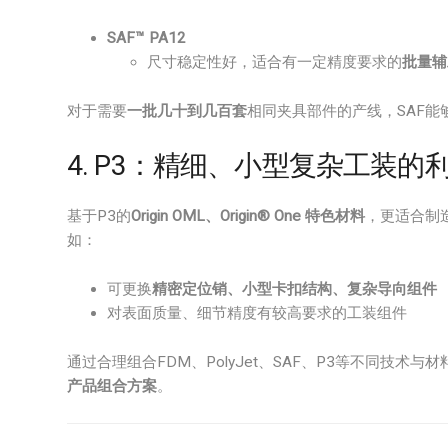
SAF™ PA12
尺寸稳定性好，适合有一定精度要求的
批量辅
对于需要
一批几十到几百套
相同夹具部件的产线，SAF能
4. P3：精细、小型复杂工装的
基于P3的
Origin OML、Origin® One 特色材料
，更适合制
如：
可更换
精密定位销、小型卡扣结构、复杂导向组件
对表面质量、细节精度有较高要求的工装组件
通过合理组合FDM、PolyJet、SAF、P3等不同技
产品组合方案
。