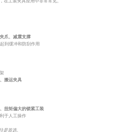
，在工装夹具应用中非常常见。
夹爪、减震支撑
起到缓冲和防刮作用
架
、搬运夹具
、扭矩偏大的锁紧工装
利于人工操作
往往是首选
。