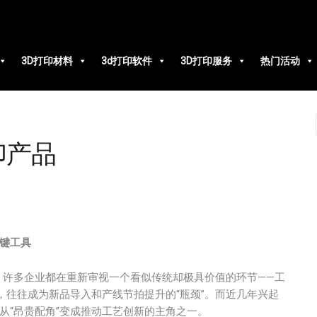
3D打印材料
3d打印软件
3D打印服务
热门活动
印产品
键工具
，许多企业都在重新审视一个看似传统却极具价值的环节——工
往往成为新品导入和产线节拍提升的“瓶颈”。而近几年兴起
从“昂贵配角”变成推动工艺创新的主角之一。