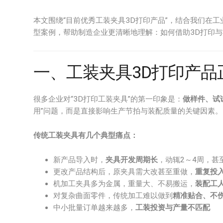
本文围绕“目前优秀工装夹具3D打印产品”，结合我们在
型案例，帮助制造企业更清晰地理解：如何借助3D打印与St
一、工装夹具3D打印产品
很多企业对“3D打印工装夹具”的第一印象是：
做样件、试
用”问题，而是直接影响生产节拍与装配质量的关键因素。
传统工装夹具有几个典型痛点：
新产品导入时，
夹具开发周期长
，动辄2～4周，甚
更改产品结构后，原夹具需大改甚至重做，
重复投
机加工夹具多为金属，重量大、不易搬运，
装配工
对复杂曲面零件，传统加工难以做到
精准贴合、不
中小批量订单越来越多，
工装投资与产量不匹配