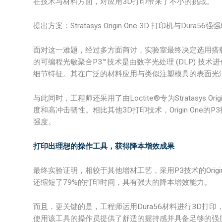
在技术与材料方面，对应用3D打印带来了不小的挑战。
提出方案：Stratasys Origin One 3D 打印机与Dura56强
面对这一难题，经过多方面商讨，实验室最终决定选用搭载P3技术的
的可编程光敏聚合P3™技术是由数字光处理 (DLP) 技
细节特征。其在广泛的材料应用与类似注塑模具的表面光
与此同时，工程师还采用了由Loctite®专为Stratasys 
度和高冲击韧性。相比其他3D打印技术，Origin On
强度。
打印出理想的操作工具，获得降本增效成果
最终实验证明，相较于其他增材工艺，采用P3技术的Origi
还缩短了79%的打印时间，具有强大的降本增效能力。
而且，更关键的是，工程师运用Dura56材料进行3D打
使用该工具的操作员提供了舒适的握持感并具备足够的强