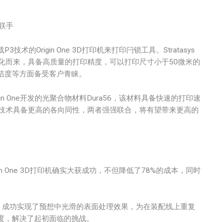
强联手
Origin One 3D打印机来打印闩锁工具。Stratasys
术进化而来，具备高质量的打印精度，可以打印尺寸小于50微米的
洁度等方面备受客户青睐。
Origin One开发的光聚合物材料Dura56，该材料具备快速的打印速
e的P3技术具备更高的各向同性，两者强强联合，将有望带来更高的
n One 3D打印机确实大获成功，不但降低了78%的成本，同时
印，成功实现了预想中光滑的表面处理效果，为在装配线上重复
度，解决了起初面临的挑战。