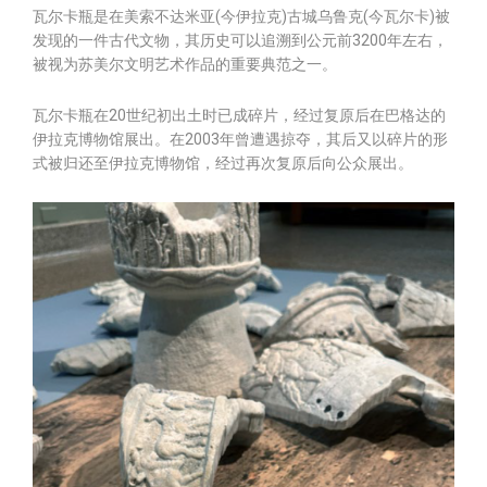
瓦尔卡瓶是在美索不达米亚(今伊拉克)古城乌鲁克(今瓦尔卡)被
发现的一件古代文物，其历史可以追溯到公元前3200年左右，
被视为苏美尔文明艺术作品的重要典范之一。
瓦尔卡瓶在20世纪初出土时已成碎片，经过复原后在巴格达的
伊拉克博物馆展出。在2003年曾遭遇掠夺，其后又以碎片的形
式被归还至伊拉克博物馆，经过再次复原后向公众展出。