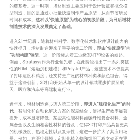
的奠基者。这一时期，增材制造主要应用于设计验证和概念模
型制造，目的是通过小批量快速制作产品原型，从而节省研发
时间和成本。
这种以“快速原型”为核心的初级阶段，为日后增材
制造技术的深入发展奠定了基础。
进入21世纪后，随着材料科学、数字化技术和软件设计能力的
快速提升，增材制造迎来了重要的第二阶段，即
由“快速原型”向
“功能构建”转型
。这一阶段标志着工业级3D打印设备的崛起。
例如，Stratasys作为行业领先者，在此阶段推出了一系列突破
性的FDM（熔融沉积建模）和PolyJet产品，这些技术不仅提高
了打印速度和精度，还支持更广泛的材料种类和颜色组合。得
益于这些创新，3D打印开始从单一的设计领域逐步扩展至航
天、医疗和汽车等高端制造行业。
近年来，增材制造逐步迈入第三阶段，
即进入“规模化生产”的时
代
。智能化和自动化解决方案的深度结合，使得生产效率显著
提升，成本显著降低。某些高性能材料如碳纤维复合材料、金
属合金以及生物相容性材料的普及，使得3D打印产品具备更高
的机械强度、热稳定性以及复杂性，这进一步扩大了其应用场
景。例如，在医疗领域，定制化植入物和组织工程支架正在逐