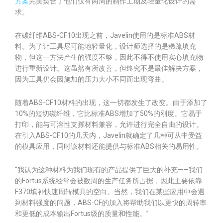
方案
完美契合了他们仅有两周的制作工期及轻量化设计的需
求。
在碳纤维ABS-CF10出现之前，Javelin使用的是标准ABS材
料。为了让工具尽可能地轻量化，设计师选择的是稀疏填充
物，但这一方法产生的强度不够，因此不得不使用实心填充物
进行重新设计。这虽然有所改善，但终究不是最佳解决方案，
因为工具仍会因施加的压力大小不同而出现弯曲。
随着ABS-CF10材料的出现，这一切都发生了改变。由于添加了
10%的短切碳纤维，它比标准ABS增加了50%的刚度。它易于
打印，能与可溶性支撑材料兼容，允许进行完全自由的设计。
在引入ABS-CF10的几天内，Javelin就确定了几种可从中受益
的模具应用，同时该材料还能提供与标准ABS相关的易用性。
“我认为这种材料为我们现有的产品提供了巨大的补充——我们
的Fortus系统经常会被数周的生产任务所占据，因此主要依靠
F370填补快速周转模具的空白。当然，我们在某些应用中会遇
到材料强度的问题，ABS-CF的加入将帮助我们以更快的周转率
和更低的成本输出Fortus级的质量和性能。”